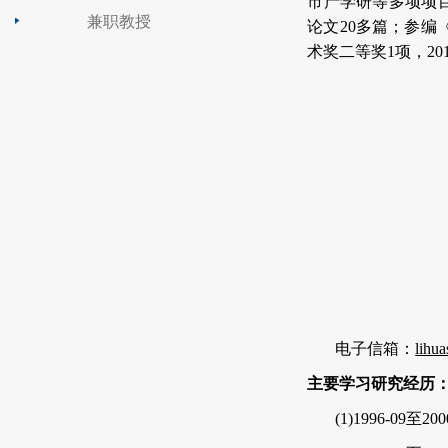
市产学研等多项项
兼职教授
论文
20
多篇；参编
术奖二等奖
1
项，
20
电子信箱：
lihu
主要学习研究经历
(1)1996-09
至
200