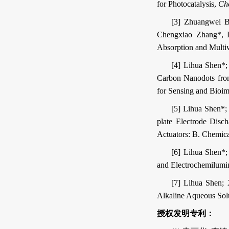
for Photocatalysis,
Che
[3] Zhuangwei B
Chengxiao Zhang*, L
Absorption and Multi
[4] Lihua Shen*
Carbon Nanodots from
for Sensing and Bioi
[5] Lihua Shen*;
plate Electrode Dis
Actuators: B. Chemica
[6] Lihua Shen*;
and Electrochemilumin
[7] Lihua Shen; 
Alkaline Aqueous Solu
授权发明专利：