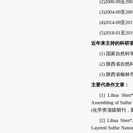
(2)2000-09
至
200
(3)2004-09
至
200
(4)2014-09
至
201
(5)2018-01
至
201
近年来主持的科研
(1)
国家自然科
(2)
陕西省自然
(3)
陕西省榆林
主要代表作文章：
[1]
Lihua Shen
Assembling of Sulfur 
(
化学类顶级期刊，
[2] Lihua Shen*
Layered Sulfur Nanos