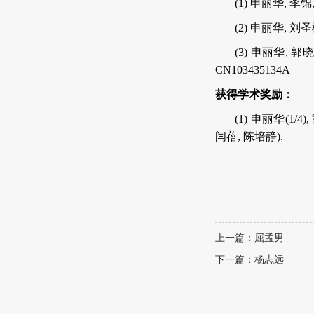
(1)
申丽华
,
李锦
(2)
申丽
华
,
刘圣
(3)
申丽
华
,
郭晓
CN103435134A
获得学术奖励：
(1)
申丽华
(
1/4
)
,
闫蓓
,
陈培静
).
上一篇：屈孟男
下一篇：杨志远