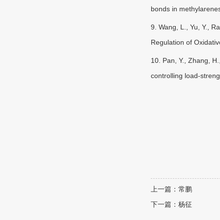
bonds in methylarene
9.
Wang, L., Yu, Y., R
Regulation of Oxidati
10.
Pan, Y., Zhang, H.,
controlling load
stren
‐
上一篇：常鹏
下一篇：杨征