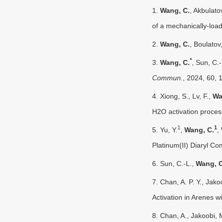
1.
Wang, C.
, Akbulato
of a mechanically-loa
2.
Wang, C.
, Boulato
*
3.
Wang, C.
, Sun, C.
Commun.
, 2024, 60,
4.
Xiong, S., Lv, F.,
Wa
H2O activation proces
1
1
5.
Yu, Y.
,
Wang, C.
,
Platinum(II) Diaryl C
6.
Sun, C.-L.,
Wang, C
7.
Chan, A. P. Y., Jako
Activation in Arenes 
8.
Chan, A., Jakoobi, 